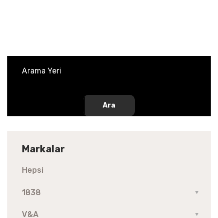
Ara
Markalar
Hepsi
1838
▼
V&A
▼