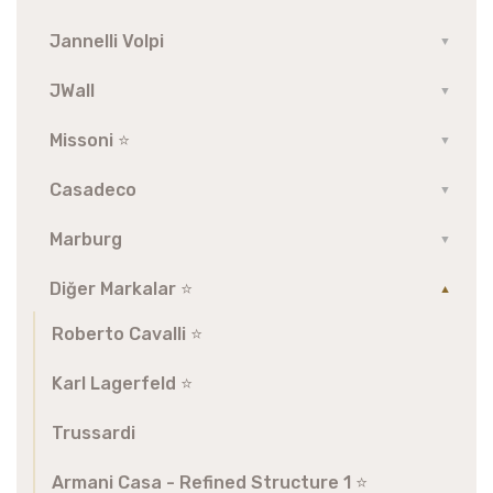
Jannelli Volpi
▼
JWall
▼
Missoni ⭐️
▼
Casadeco
▼
Marburg
▼
Diğer Markalar ⭐️
▼
Roberto Cavalli ⭐️
Karl Lagerfeld ⭐️
Trussardi
Armani Casa - Refined Structure 1 ⭐️