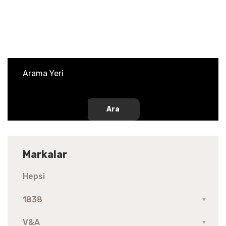
Ara
Markalar
Hepsi
1838
▼
V&A
▼