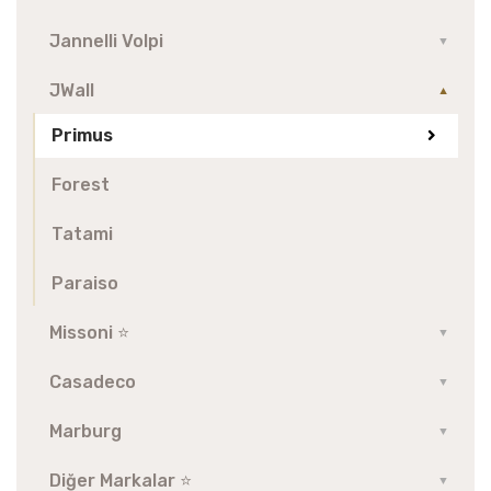
Jannelli Volpi
▼
JWall
▼
Primus
Forest
Tatami
Paraiso
Missoni ⭐️
▼
Casadeco
▼
Marburg
▼
Diğer Markalar ⭐️
▼