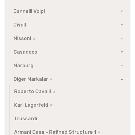
Jannelli Volpi
▼
JWall
▼
Missoni ⭐️
▼
Casadeco
▼
Marburg
▼
Diğer Markalar ⭐️
▼
Roberto Cavalli ⭐️
Karl Lagerfeld ⭐️
Trussardi
Armani Casa - Refined Structure 1 ⭐️