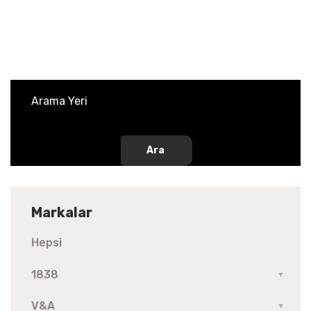
Ara
Markalar
Hepsi
1838
▼
V&A
▼