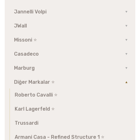
Jannelli Volpi
▼
JWall
▼
Missoni ⭐️
▼
Casadeco
▼
Marburg
▼
Diğer Markalar ⭐️
▼
Roberto Cavalli ⭐️
Karl Lagerfeld ⭐️
Trussardi
Armani Casa - Refined Structure 1 ⭐️