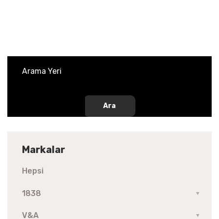
Ara
Markalar
Hepsi
1838
▼
V&A
▼