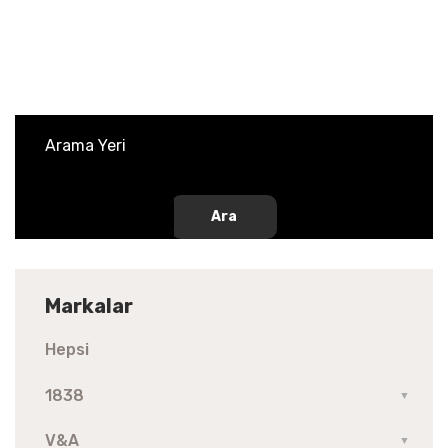
Ara
Markalar
Hepsi
1838
▼
V&A
▼