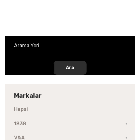
Ara
Markalar
Hepsi
1838
▼
V&A
▼