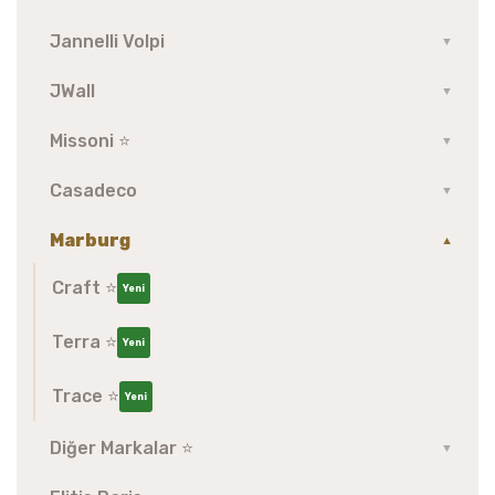
Jannelli Volpi
▼
JWall
▼
Missoni ⭐️
▼
Casadeco
▼
Marburg
▼
Craft ⭐️
Yeni
Terra ⭐️
Yeni
Trace ⭐️
Yeni
Diğer Markalar ⭐️
▼