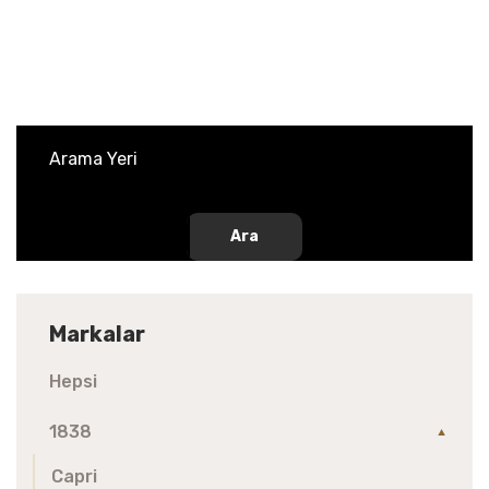
Ara
Markalar
Hepsi
1838
▼
Capri