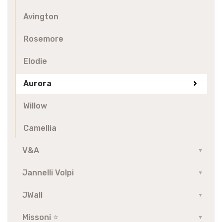
Avington
Rosemore
Elodie
Aurora
Willow
Camellia
V&A
▼
Jannelli Volpi
▼
JWall
▼
Missoni ⭐️
▼