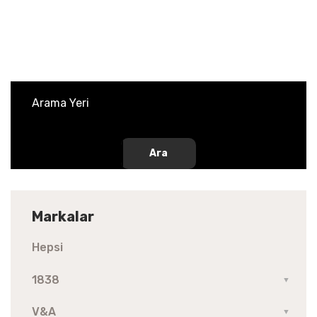
Ara
Markalar
Hepsi
1838
▼
V&A
▼